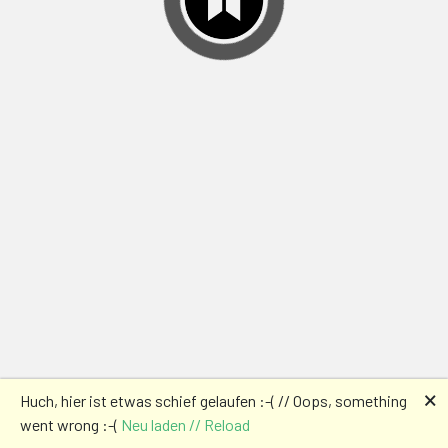
🗙
Huch, hier ist etwas schief gelaufen :-( // Oops, something
went wrong :-(
Neu laden // Reload