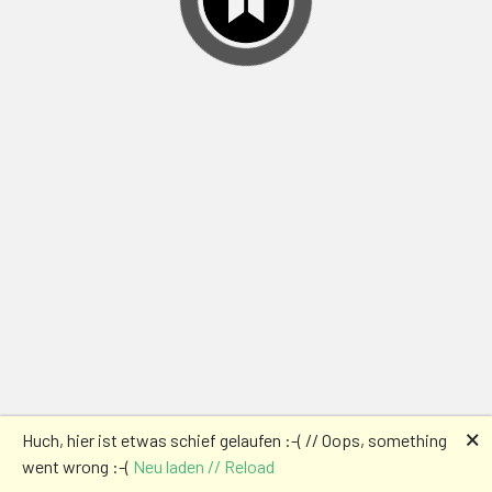
🗙
Huch, hier ist etwas schief gelaufen :-( // Oops, something
went wrong :-(
Neu laden // Reload