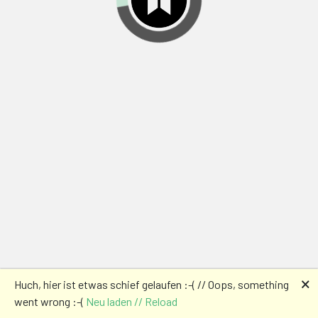
🗙
Huch, hier ist etwas schief gelaufen :-( // Oops, something
went wrong :-(
Neu laden // Reload