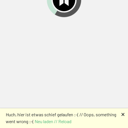
🗙
Huch, hier ist etwas schief gelaufen :-( // Oops, something
went wrong :-(
Neu laden // Reload