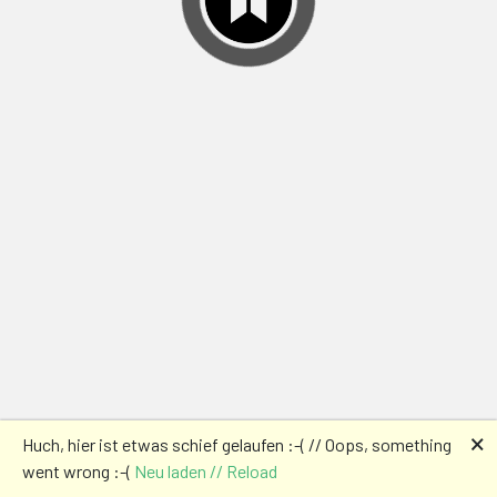
🗙
Huch, hier ist etwas schief gelaufen :-( // Oops, something
went wrong :-(
Neu laden // Reload