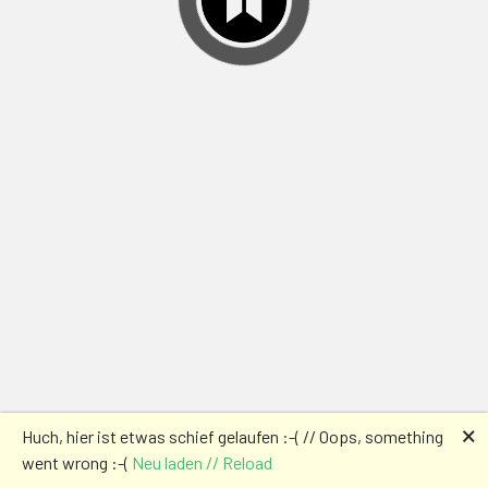
🗙
Huch, hier ist etwas schief gelaufen :-( // Oops, something
went wrong :-(
Neu laden // Reload