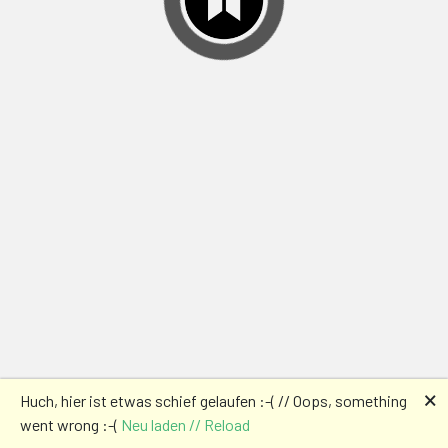
🗙
Huch, hier ist etwas schief gelaufen :-( // Oops, something
went wrong :-(
Neu laden // Reload