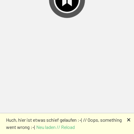
🗙
Huch, hier ist etwas schief gelaufen :-( // Oops, something
went wrong :-(
Neu laden // Reload