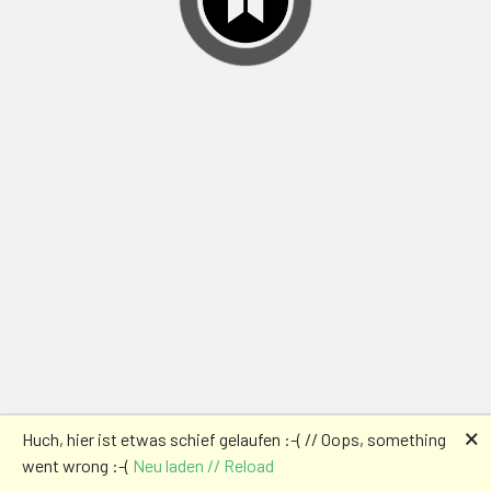
🗙
Huch, hier ist etwas schief gelaufen :-( // Oops, something
went wrong :-(
Neu laden // Reload