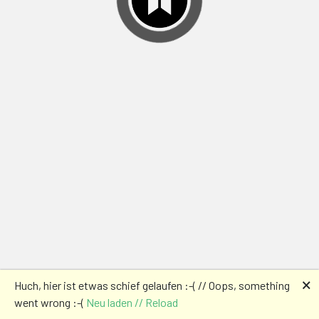
🗙
Huch, hier ist etwas schief gelaufen :-( // Oops, something
went wrong :-(
Neu laden // Reload