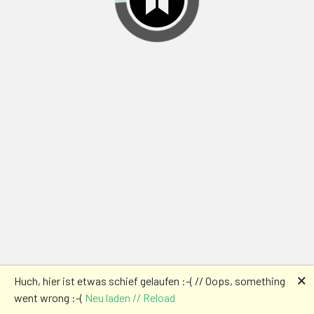
🗙
Huch, hier ist etwas schief gelaufen :-( // Oops, something
went wrong :-(
Neu laden // Reload