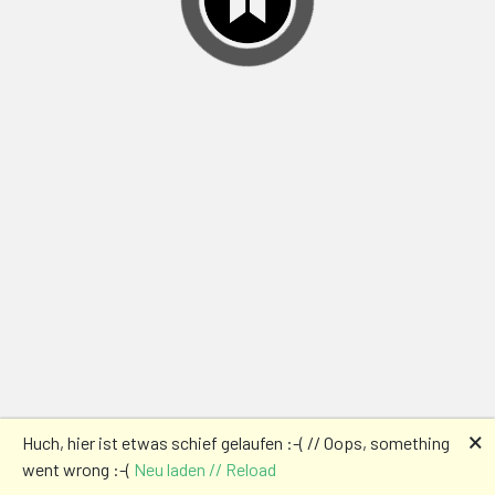
🗙
Huch, hier ist etwas schief gelaufen :-( // Oops, something
went wrong :-(
Neu laden // Reload