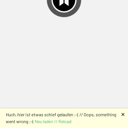
🗙
Huch, hier ist etwas schief gelaufen :-( // Oops, something
went wrong :-(
Neu laden // Reload