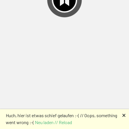
🗙
Huch, hier ist etwas schief gelaufen :-( // Oops, something
went wrong :-(
Neu laden // Reload