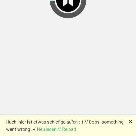
🗙
Huch, hier ist etwas schief gelaufen :-( // Oops, something
went wrong :-(
Neu laden // Reload