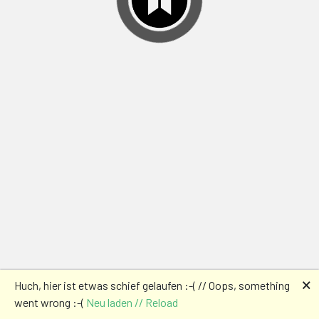
🗙
Huch, hier ist etwas schief gelaufen :-( // Oops, something
went wrong :-(
Neu laden // Reload