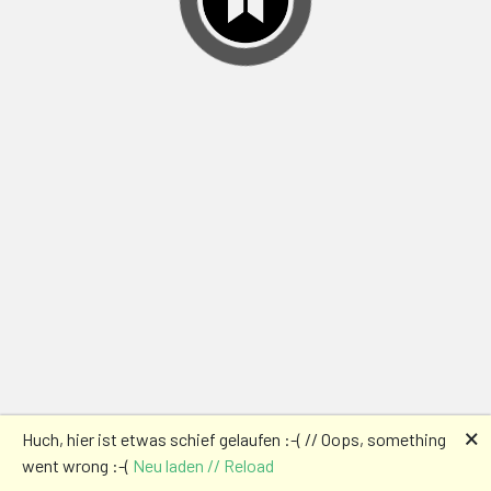
🗙
Huch, hier ist etwas schief gelaufen :-( // Oops, something
went wrong :-(
Neu laden // Reload