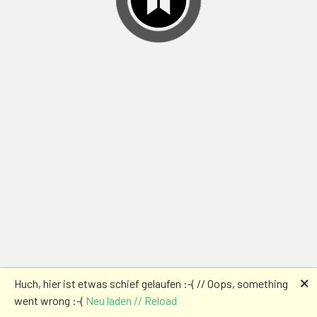
🗙
Huch, hier ist etwas schief gelaufen :-( // Oops, something
went wrong :-(
Neu laden // Reload