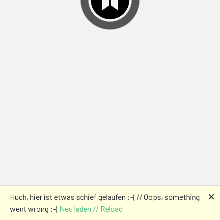
🗙
Huch, hier ist etwas schief gelaufen :-( // Oops, something
went wrong :-(
Neu laden // Reload