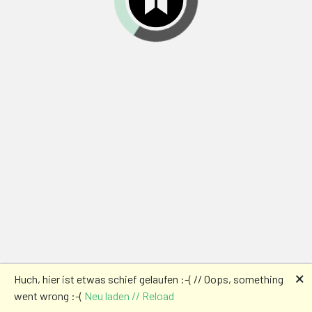
🗙
Huch, hier ist etwas schief gelaufen :-( // Oops, something
went wrong :-(
Neu laden // Reload