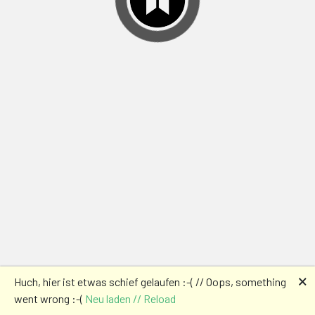
🗙
Huch, hier ist etwas schief gelaufen :-( // Oops, something
went wrong :-(
Neu laden // Reload