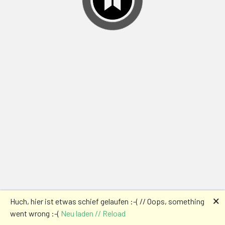
🗙
Huch, hier ist etwas schief gelaufen :-( // Oops, something
went wrong :-(
Neu laden // Reload