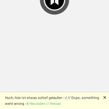
🗙
Huch, hier ist etwas schief gelaufen :-( // Oops, something
went wrong :-(
Neu laden // Reload