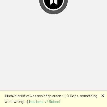
🗙
Huch, hier ist etwas schief gelaufen :-( // Oops, something
went wrong :-(
Neu laden // Reload