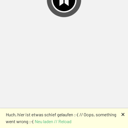
🗙
Huch, hier ist etwas schief gelaufen :-( // Oops, something
went wrong :-(
Neu laden // Reload