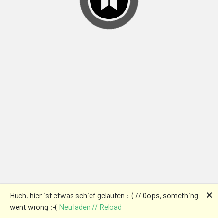
🗙
Huch, hier ist etwas schief gelaufen :-( // Oops, something
went wrong :-(
Neu laden // Reload