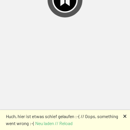
🗙
Huch, hier ist etwas schief gelaufen :-( // Oops, something
went wrong :-(
Neu laden // Reload