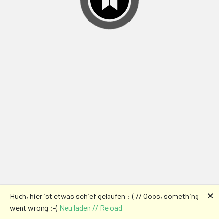
🗙
Huch, hier ist etwas schief gelaufen :-( // Oops, something
went wrong :-(
Neu laden // Reload