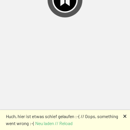
🗙
Huch, hier ist etwas schief gelaufen :-( // Oops, something
went wrong :-(
Neu laden // Reload