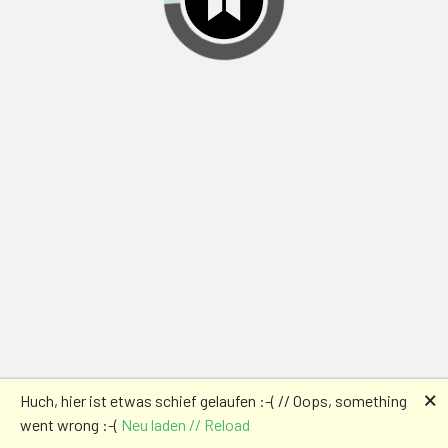
🗙
Huch, hier ist etwas schief gelaufen :-( // Oops, something
went wrong :-(
Neu laden // Reload