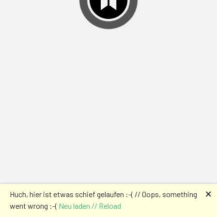
🗙
Huch, hier ist etwas schief gelaufen :-( // Oops, something
went wrong :-(
Neu laden // Reload