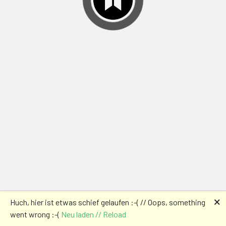
🗙
Huch, hier ist etwas schief gelaufen :-( // Oops, something
went wrong :-(
Neu laden // Reload