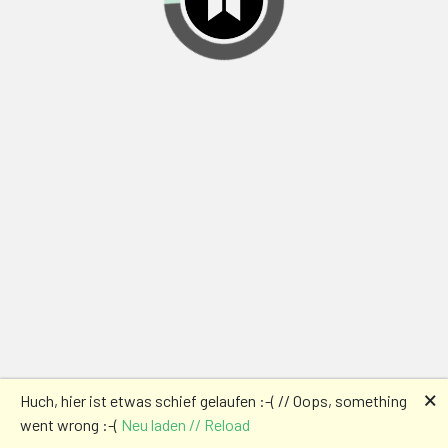
🗙
Huch, hier ist etwas schief gelaufen :-( // Oops, something
went wrong :-(
Neu laden // Reload