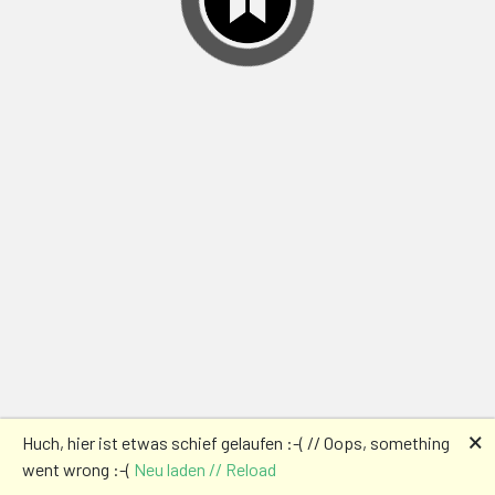
🗙
Huch, hier ist etwas schief gelaufen :-( // Oops, something
went wrong :-(
Neu laden // Reload