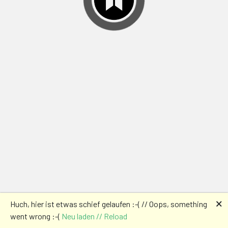
🗙
Huch, hier ist etwas schief gelaufen :-( // Oops, something
went wrong :-(
Neu laden // Reload