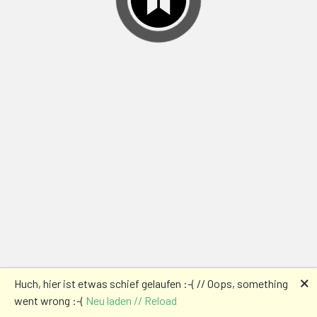
🗙
Huch, hier ist etwas schief gelaufen :-( // Oops, something
went wrong :-(
Neu laden // Reload