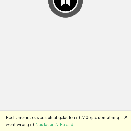
🗙
Huch, hier ist etwas schief gelaufen :-( // Oops, something
went wrong :-(
Neu laden // Reload