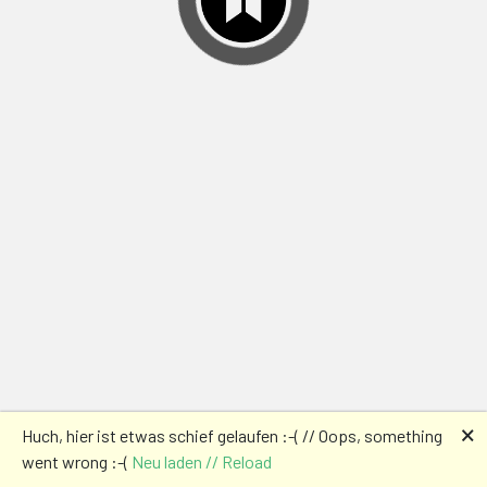
🗙
Huch, hier ist etwas schief gelaufen :-( // Oops, something
went wrong :-(
Neu laden // Reload