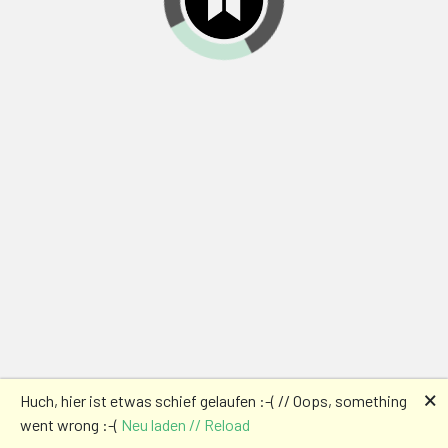
🗙
Huch, hier ist etwas schief gelaufen :-( // Oops, something
went wrong :-(
Neu laden // Reload