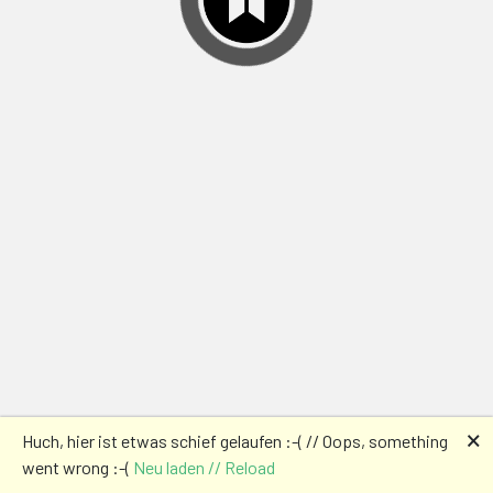
🗙
Huch, hier ist etwas schief gelaufen :-( // Oops, something
went wrong :-(
Neu laden // Reload