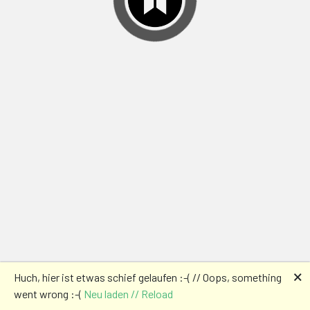
🗙
Huch, hier ist etwas schief gelaufen :-( // Oops, something
went wrong :-(
Neu laden // Reload