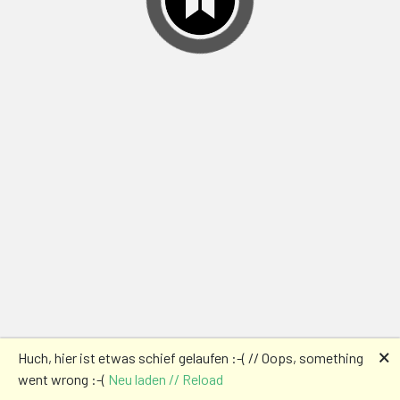
🗙
Huch, hier ist etwas schief gelaufen :-( // Oops, something
went wrong :-(
Neu laden // Reload