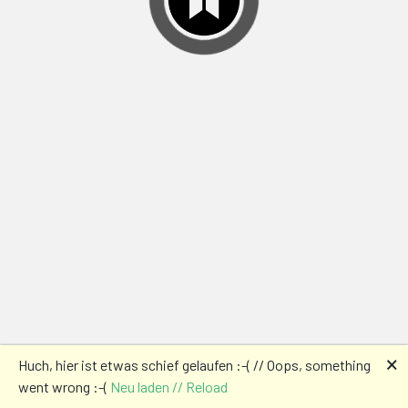
🗙
Huch, hier ist etwas schief gelaufen :-( // Oops, something
went wrong :-(
Neu laden // Reload