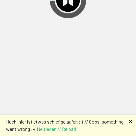
🗙
Huch, hier ist etwas schief gelaufen :-( // Oops, something
went wrong :-(
Neu laden // Reload