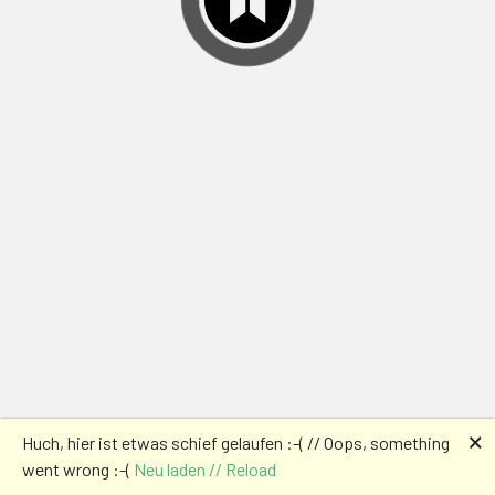
🗙
Huch, hier ist etwas schief gelaufen :-( // Oops, something
went wrong :-(
Neu laden // Reload