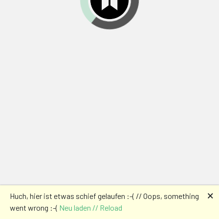
🗙
Huch, hier ist etwas schief gelaufen :-( // Oops, something
went wrong :-(
Neu laden // Reload