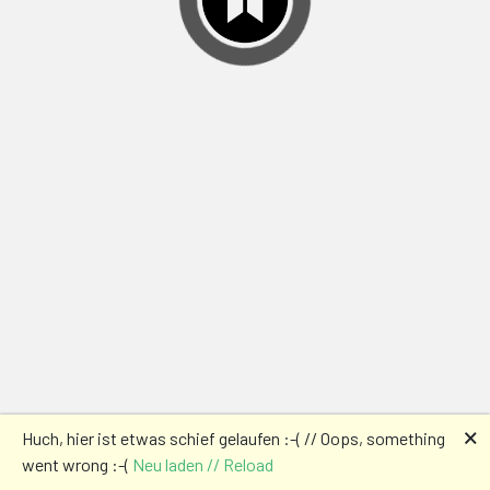
🗙
Huch, hier ist etwas schief gelaufen :-( // Oops, something
went wrong :-(
Neu laden // Reload