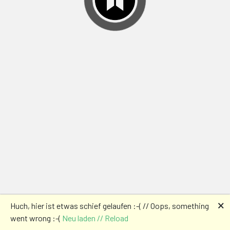
🗙
Huch, hier ist etwas schief gelaufen :-( // Oops, something
went wrong :-(
Neu laden // Reload