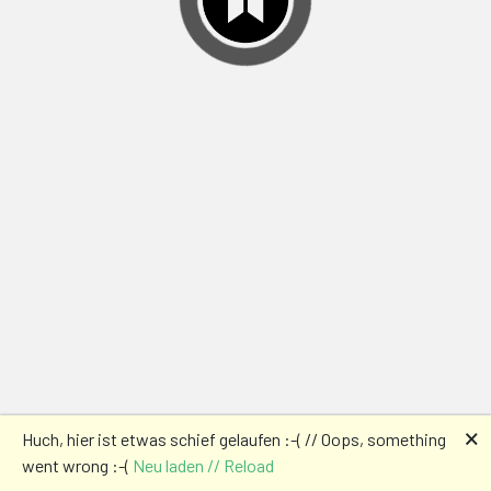
🗙
Huch, hier ist etwas schief gelaufen :-( // Oops, something
went wrong :-(
Neu laden // Reload