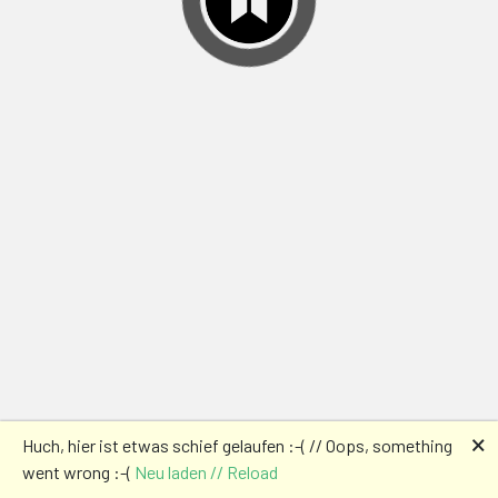
🗙
Huch, hier ist etwas schief gelaufen :-( // Oops, something
went wrong :-(
Neu laden // Reload